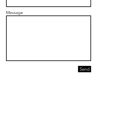
Message
Send
email :
maimonmoshe@gmail.com
Tel:
0537495781
info@mysite.com