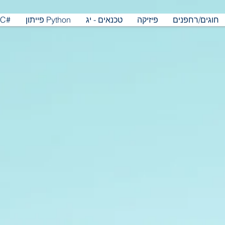
חוגים/רחפנים
פיזיקה
טכנאים - יג
פייתון Python
שארפ C