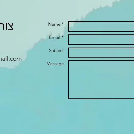
צור קשר
Name *
Email *
Subject
ail.com
Message