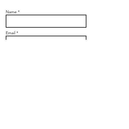
Name *
Email *
Subject
Message
Send