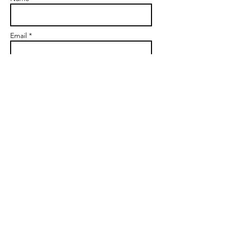
Email *
Subject
Message
Send