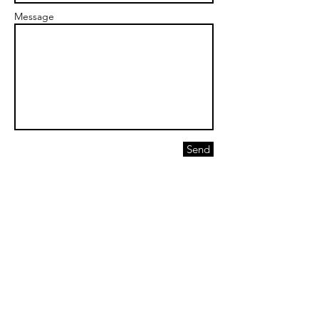
Message
Send
email :
maimonmoshe@gmail.com
Tel:
0537495781
info@mysite.com